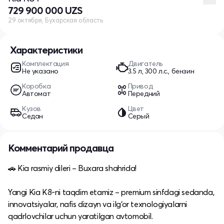
729 900 000 UZS
29 октября, Бухарская область
Характеристики
Комплектация
Двигатель
Не указано
3.5 л, 300 л.с., бензин
Коробка
Привод
Автомат
Передний
Кузов
Цвет
Седан
Серый
Комментарий продавца
🚗 Kia rasmiy dileri – Buxara shahrida!
Yangi Kia K8-ni taqdim etamiz – premium sinfdagi sedanda,
innovatsiyalar, nafis dizayn va ilg‘or texnologiyalarni
qadrlovchilar uchun yaratilgan avtomobil.