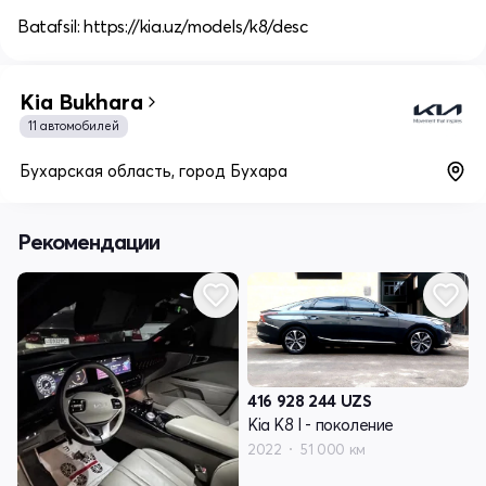
Batafsil: https://kia.uz/models/k8/desc
Kia Bukhara
11 автомобилей
Бухарская область, город Бухара
Рекомендации
416 928 244
UZS
Kia K8 I - поколение
2022
51 000 км