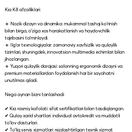
Kia K8 afzalliklari:
🔹 Nozik dizayn va dinamika: mukammal tashqi ko‘rinish
bilan birga, o‘ziga xos harakatlanish va haydovchilik
tajribasini ta’minlaydi.
🔹 Ilg‘or texnologiyalar: zamonaviy xavfsizlik va qulaylik
tizimlari, shuningdek, innovatsion multimedia echimlari bilan
jihozlangan.
🔹 Yuqori qulaylik darajasi: salonning ergonomik dizayni va
premium materiallardan foydalanish har bir sayohatni
unutilmas qiladi.
Nega aynan bizni tanlashadi:
✔ Kia rasmiy kafolati: sifat sertifikatlari bilan tasdiqlangan.
✔ Qulay xarid shartlari: individual avtokredit va muddatli
to‘lov dasturlari.
✔ To‘liq servis xizmatlari: rejalashtirilgan texnik xizmat