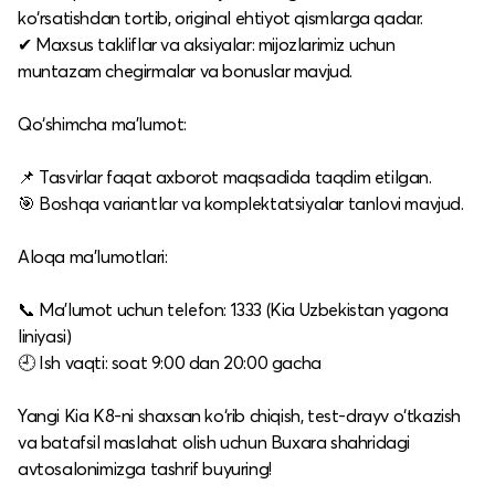
ko‘rsatishdan tortib, original ehtiyot qismlarga qadar.
✔ Maxsus takliflar va aksiyalar: mijozlarimiz uchun
muntazam chegirmalar va bonuslar mavjud.
Qo‘shimcha ma’lumot:
📌 Tasvirlar faqat axborot maqsadida taqdim etilgan.
🎯 Boshqa variantlar va komplektatsiyalar tanlovi mavjud.
Aloqa ma’lumotlari:
📞 Ma’lumot uchun telefon: 1333 (Kia Uzbekistan yagona
liniyasi)
🕘 Ish vaqti: soat 9:00 dan 20:00 gacha
Yangi Kia K8-ni shaxsan ko‘rib chiqish, test-drayv o‘tkazish
va batafsil maslahat olish uchun Buxara shahridagi
avtosalonimizga tashrif buyuring!