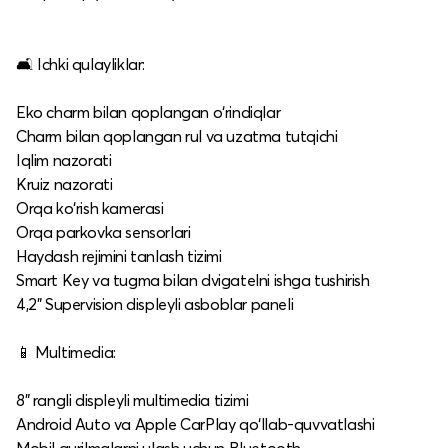
🛋️ Ichki qulayliklar:
Eko charm bilan qoplangan o‘rindiqlar
Charm bilan qoplangan rul va uzatma tutqichi
Iqlim nazorati
Kruiz nazorati
Orqa ko‘rish kamerasi
Orqa parkovka sensorlari
Haydash rejimini tanlash tizimi
Smart Key va tugma bilan dvigatelni ishga tushirish
4,2" Supervision displeyli asboblar paneli
📱 Multimedia:
8" rangli displeyli multimedia tizimi
Android Auto va Apple CarPlay qo‘llab-quvvatlashi