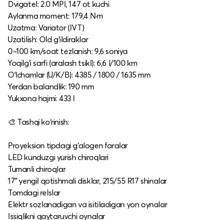
Dvigatel: 2.0 MPI, 147 ot kuchi
Aylanma moment: 179,4 N·m
Uzatma: Variator (IVT)
Uzatilish: Old g‘ildiraklar
0–100 km/soat tezlanish: 9,6 soniya
Yoqilg‘i sarfi (aralash tsikl): 6,6 l/100 km
O‘lchamlar (U/K/B): 4385 / 1800 / 1635 mm
Yerdan balandlik: 190 mm
Yukxona hajmi: 433 l
🎨 Tashqi ko‘rinish:
Proyeksion tipdagi g‘alogen faralar
LED kunduzgi yurish chiroqlari
Tumanli chiroqlar
17" yengil qotishmali disklar, 215/55 R17 shinalar
Tomdagi relslar
Elektr sozlanadigan va isitiladigan yon oynalar
Issiqlikni qaytaruvchi oynalar