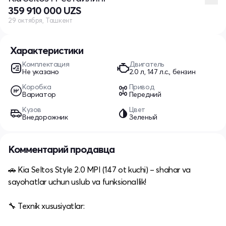
359 910 000 UZS
29 октября, Ташкент
Характеристики
Комплектация
Двигатель
Не указано
2.0 л, 147 л.с., бензин
Коробка
Привод
Вариатор
Передний
Кузов
Цвет
Внедорожник
Зеленый
Комментарий продавца
🚗 Kia Seltos Style 2.0 MPI (147 ot kuchi) – shahar va
sayohatlar uchun uslub va funksionallik!
🔧 Texnik xususiyatlar: