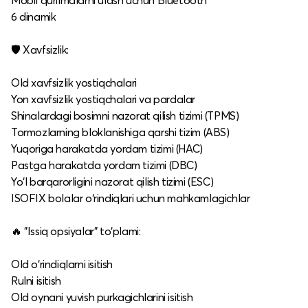
Mobil qurilmalarni ulash uchun Bluetooth
6 dinamik
🛡️ Xavfsizlik:
Old xavfsizlik yostiqchalari
Yon xavfsizlik yostiqchalari va pardalar
Shinalardagi bosimni nazorat qilish tizimi (TPMS)
Tormozlarning bloklanishiga qarshi tizim (ABS)
Yuqoriga harakatda yordam tizimi (HAC)
Pastga harakatda yordam tizimi (DBC)
Yo‘l barqarorligini nazorat qilish tizimi (ESC)
ISOFIX bolalar o‘rindiqlari uchun mahkamlagichlar
🔥 "Issiq opsiyalar" to‘plami:
Old o‘rindiqlarni isitish
Rulni isitish
Old oynani yuvish purkagichlarini isitish