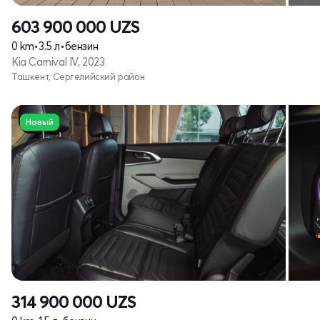
603 900 000
UZS
0 km
•
3.5 л
•
бензин
Kia Carnival IV, 2023
Ташкент, Сергелийский район
Новый
314 900 000
UZS