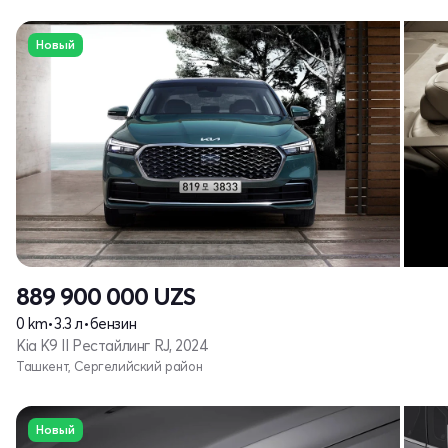
Новый
889 900 000
UZS
0 km
•
3.3 л
•
бензин
Kia K9 II Рестайлинг RJ, 2024
Ташкент, Сергелийский район
Новый