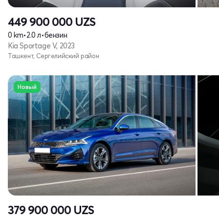
449 900 000
UZS
0 km
•
2.0 л
•
бензин
Kia Sportage V, 2023
Ташкент, Сергелийский район
Новый
379 900 000
UZS