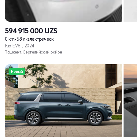
594 915 000
UZS
0 km
•
58 л
•
электрическ
Kia EV6 I, 2024
Ташкент, Сергелийский район
Новый