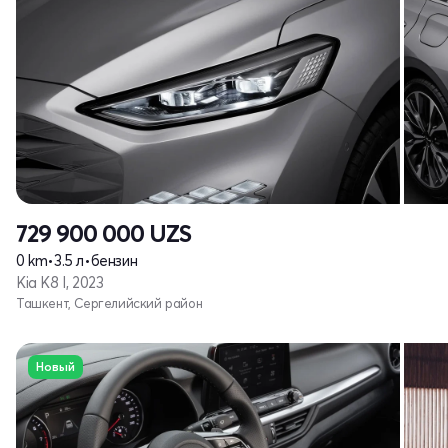
729 900 000
UZS
0 km
•
3.5 л
•
бензин
Kia K8 I, 2023
Ташкент, Сергелийский район
Новый