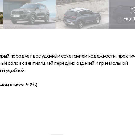
Ещё 
орый порадует вас удачным сочетанием надежности, практич
ый салон с вентиляцией передних сидений и премиальной
 и удобной.
ьном взносе 50%)