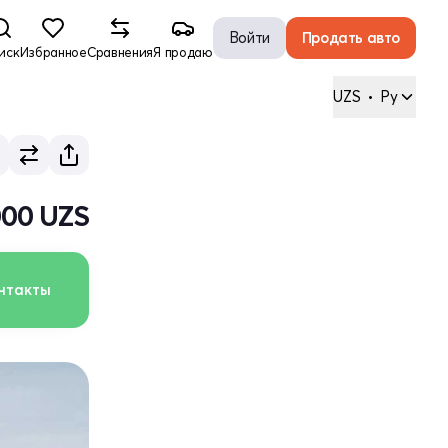
Войти
Продать авто
иск
Избранное
Сравнения
Я продаю
UZS
•
Ру
000 UZS
нтакты