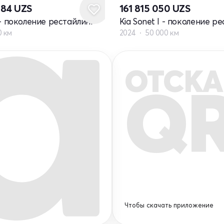
884
UZS
161 815 050
UZS
I - поколение рестайлинг
Kia Sonet I - поколение р
0 км
2024
50 000 км
ОТСКА
Q
Чтобы скачать приложение