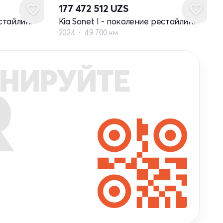
177 472 512
UZS
естайлинг
Kia Sonet I - поколение рестайлинг
2024
49 700 км
НИРУЙТЕ
R