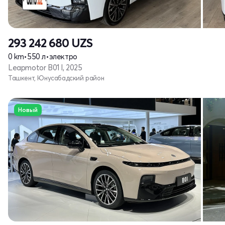
293 242 680
UZS
0 km
•
550 л
•
электро
Leapmotor B01 I, 2025
Ташкент, Юнусабадский район
Новый