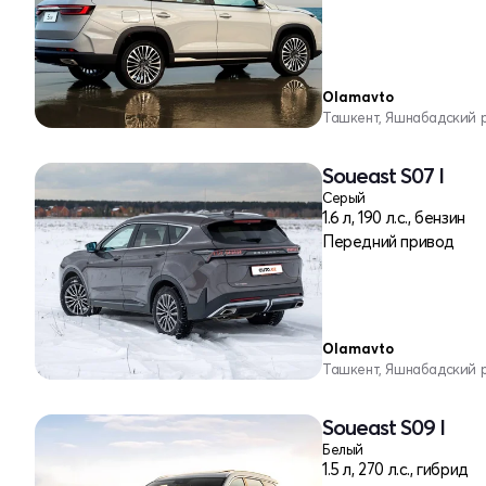
Olamavto
Ташкент, Яшнабадский 
Soueast S07 I
Серый
1.6 л, 190 л.с., бензин
Передний привод
Olamavto
Ташкент, Яшнабадский 
Soueast S09 I
Белый
1.5 л, 270 л.с., гибрид