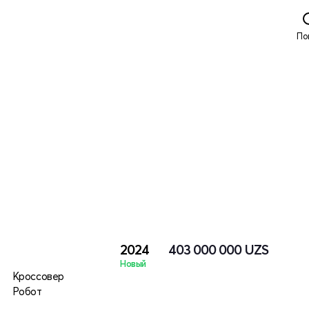
По
2024
403 000 000
UZS
Новый
Кроссовер
Робот