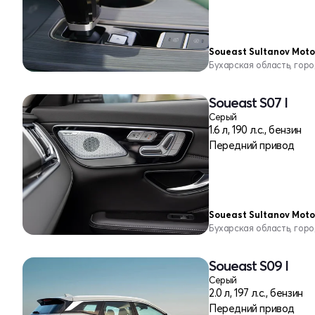
Soueast Sultanov Moto
Бухарская область, гор
Soueast S07 I
Серый
1.6 л, 190 л.с., бензин
Передний привод
Soueast Sultanov Moto
Бухарская область, гор
Soueast S09 I
Серый
2.0 л, 197 л.с., бензин
Передний привод