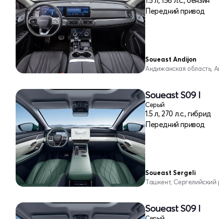
1.5 л, 156 л.с., бензин
Передний привод
Soueast Andijon
Андижанская область, 
Soueast S09 I
Серый
1.5 л, 270 л.с., гибрид
Передний привод
Soueast Sergeli
Ташкент, Сергелийский
Soueast S09 I
Серый