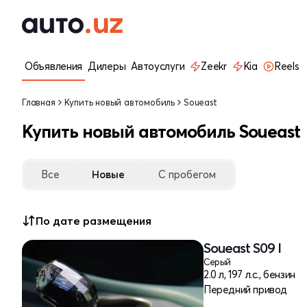
Объявления
Дилеры
Автоуслуги
Zeekr
Kia
Reels
Главная
Купить новый автомобиль
Soueast
Купить новый автомобиль Soueast
Все
Новые
С пробегом
По дате размещения
Soueast S09 I
Серый
2.0 л, 197 л.с., бензин
Передний привод