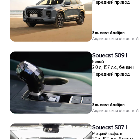
Передний привод
Soueast Andijon
Андижанская область, 
Soueast S09 I
Белый
2.0 л, 197 л.с., бензин
Передний привод
Soueast Andijon
Андижанская область, 
Soueast S07 I
Мокрый асфальт