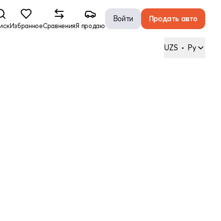
Войти
Продать авто
иск
Избранное
Сравнения
Я продаю
UZS
•
Ру