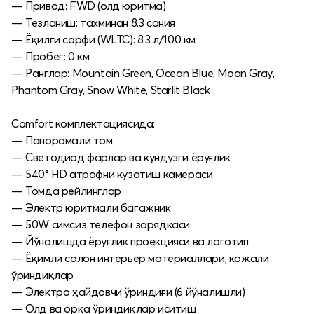
— Привод: FWD (олд юритма)
— Тезланиш: тахминан 8.3 сония
— Ёқилғи сарфи (WLTC): 8.3 л/100 км
— Пробег: 0 км
— Ранглар: Mountain Green, Ocean Blue, Moon Gray,
Phantom Gray, Snow White, Starlit Black
Comfort комплектациясида:
— Панорамали том
— Светодиод фарлар ва кундузги ёруғлик
— 540° HD атрофни кузатиш камераси
— Томда рейлинглар
— Электр юритмали багажник
— 50W симсиз телефон зарядкаси
— Йўналишда ёруғлик проекцияси ва логотип
— Ёқимли салон интерьер материаллари, кожали
ўриндиқлар
— Электро ҳайдовчи ўриндиғи (6 йўналишли)
— Олд ва орқа ўриндиқлар иситиш