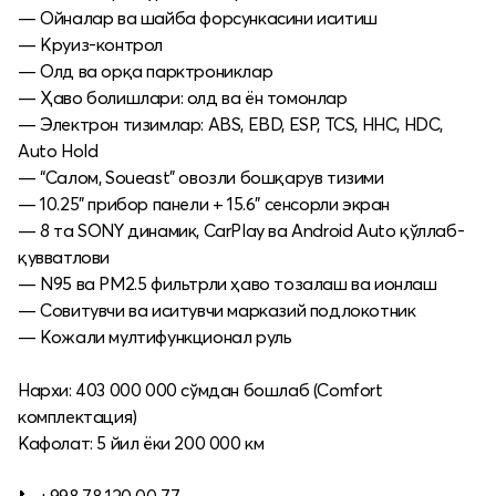
— Ойналар ва шайба форсункасини иситиш
— Круиз-контрол
— Олд ва орқа парктрониклар
— Ҳаво болишлари: олд ва ён томонлар
— Электрон тизимлар: ABS, EBD, ESP, TCS, HHC, HDC,
Auto Hold
— “Салом, Soueast” овозли бошқарув тизими
— 10.25” прибор панели + 15.6” сенсорли экран
— 8 та SONY динамик, CarPlay ва Android Auto қўллаб-
қувватлови
— N95 ва PM2.5 фильтрли ҳаво тозалаш ва ионлаш
— Совитувчи ва иситувчи марказий подлокотник
— Кожали мултифункционал руль
Нархи: 403 000 000 сўмдан бошлаб (Comfort
комплектация)
Кафолат: 5 йил ёки 200 000 км