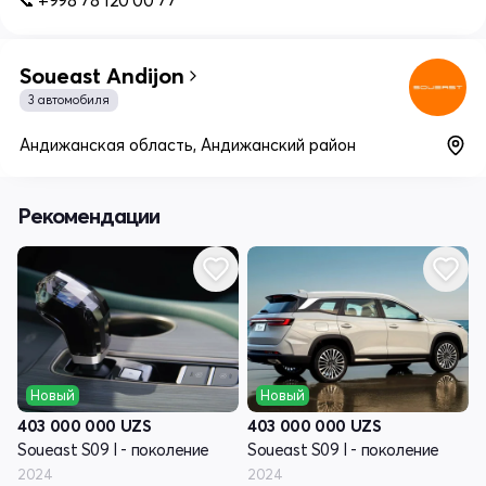
📞 +998 78 120 00 77
Soueast Andijon
3 автомобиля
Андижанская область, Андижанский район
Рекомендации
Новый
Новый
403 000 000
UZS
403 000 000
UZS
Soueast S09 I - поколение
Soueast S09 I - поколение
2024
2024