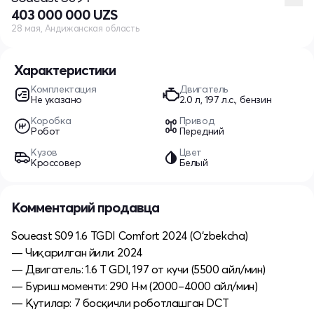
403 000 000 UZS
28 мая, Андижанская область
Характеристики
Комплектация
Двигатель
Не указано
2.0 л, 197 л.с., бензин
Коробка
Привод
Робот
Передний
Кузов
Цвет
Кроссовер
Белый
Комментарий продавца
Soueast S09 1.6 TGDI Comfort 2024 (O‘zbekcha)
— Чиқарилган йили: 2024
— Двигатель: 1.6 T GDI, 197 от кучи (5500 айл/мин)
— Буриш моменти: 290 Н·м (2000–4000 айл/мин)
— Қутилар: 7 босқичли роботлашган DCT