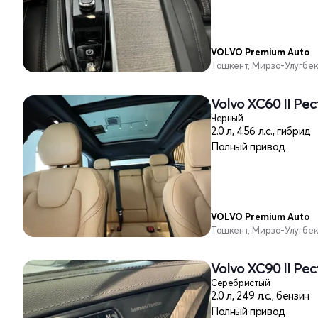
VOLVO Premium Auto
Ташкент, Мирзо-Улугбе
Volvo XC60 II Ре
Черный
2.0 л, 456 л.с., гибрид
Полный привод
VOLVO Premium Auto
Ташкент, Мирзо-Улугбе
Volvo XC90 II Ре
Серебристый
2.0 л, 249 л.с., бензин
Полный привод