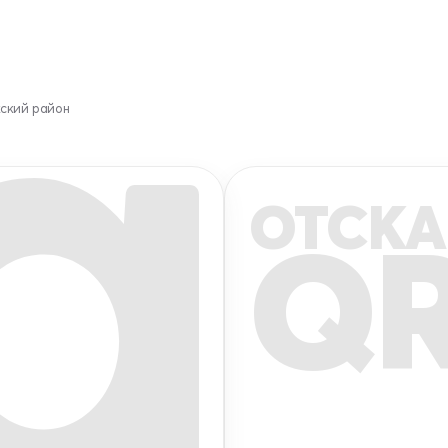
кский район
ОТСКА
Q