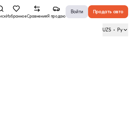
Войти
Продать авто
иск
Избранное
Сравнения
Я продаю
UZS
•
Ру