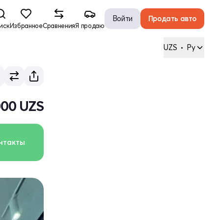
Войти
Продать авто
иск
Избранное
Сравнения
Я продаю
UZS
•
Ру
000 UZS
нтакты