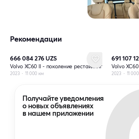
Рекомендации
666 084 276
UZS
691 107 1
Volvo XC60 II - поколение рестайлинг
Volvo XC60
2023
11 000 км
2023
11 00
Получайте уведомления
о новых объявлениях
в нашем приложении