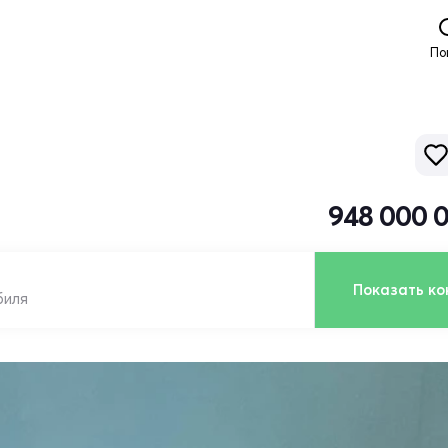
По
948 000 
Показать ко
биля