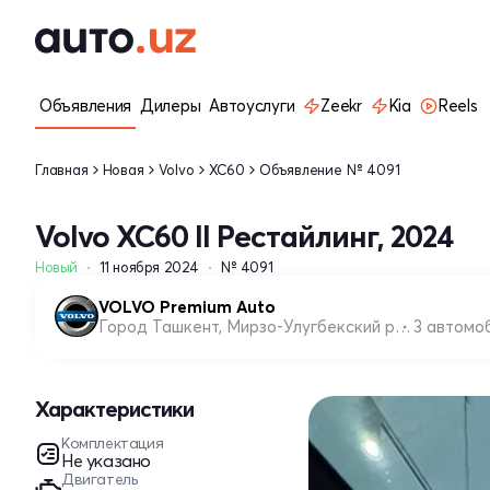
Объявления
Дилеры
Автоуслуги
Zeekr
Kia
Reels
Главная
Новая
Volvo
XC60
Объявление № 4091
Volvo XC60 II Рестайлинг, 2024
Новый
11 ноября 2024
№ 4091
VOLVO Premium Auto
Город Ташкент, Мирзо-Улугбекский район
3 автомо
Характеристики
Комплектация
Не указано
Двигатель