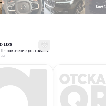
Ещё 1
20
UZS
 II - поколение рестайлинг
0 км
ОТСКА
Q