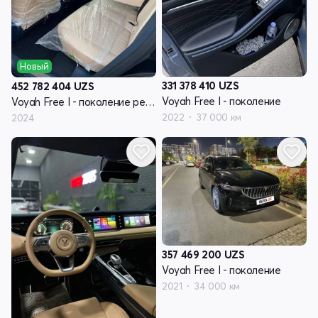
Новый
331 378 410
UZS
452 782 404
UZS
Voyah Free I - поколение
Voyah Free I - поколение рестайлинг
2022
37 000 км
2024
357 469 200
UZS
Voyah Free I - поколение
2021
34 000 км