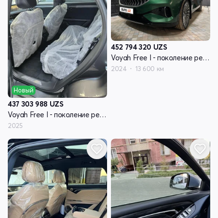
452 794 320
UZS
Voyah Free I - поколение рестайлинг
2024
13 600 км
Новый
437 303 988
UZS
Voyah Free I - поколение рестайлинг
2025