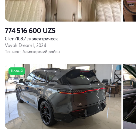
774 516 600
UZS
0 km
•
108.7 л
•
электрическ
Voyah Dream I, 2024
Ташкент, Алмазарский район
Новый