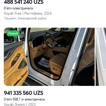
488 541 240
UZS
0 km
•
электрическ
Voyah Free I Рестайлинг, 2024
Ташкент, Алмазарский район
Новый
941 335 560
UZS
0 km
•
108.7 л
•
электрическ
Voyah Dream I, 2023