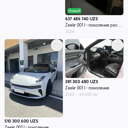
Новый
637 486 740
UZS
Zeekr 001 I - поколение рестайлинг
2024
381 300 480
UZS
Zeekr 001 I - поколение
2022
43 000 км
510 300 600
UZS
Zeekr 001 I - поколение