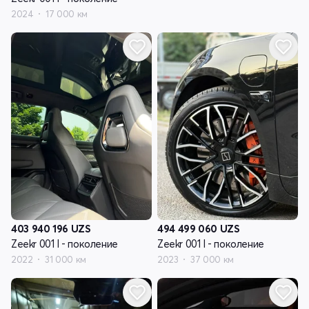
2024
17 000 км
403 940 196
UZS
494 499 060
UZS
Zeekr 001 I - поколение
Zeekr 001 I - поколение
2022
31 000 км
2023
37 000 км