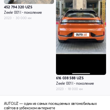
452 794 320
UZS
Zeekr 001 I - поколение
2023
30 000 км
616 038 588
UZS
Zeekr 001 I - поколение
2023
18 000 км
AUTO.UZ — один из самых посещаемых автомобильных
сайтов в узбекском интернете