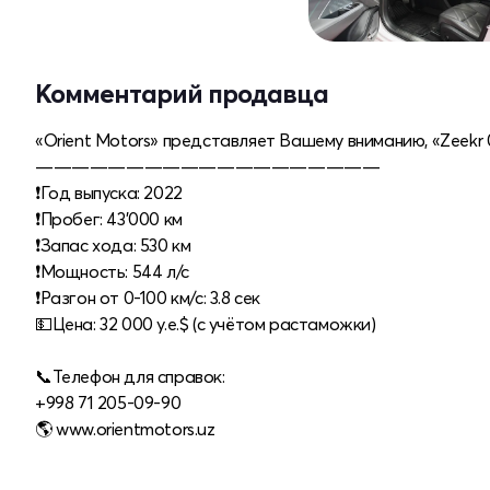
Комментарий продавца
«Orient Motors» представляет Вашему вниманию, «Zeekr 
———————————————————
❗️Год выпуска: 2022
❗️Пробег: 43'000 км
❗️Запас хода: 530 км
❗️Мощность: 544 л/с
❗️Разгон от 0-100 км/с: 3.8 сек
💵Цена: 32 000 у.е.$ (с учётом растаможки)
⠀
📞Телефон для справок:
+998 71 205-09-90
🌎 www.orientmotors.uz