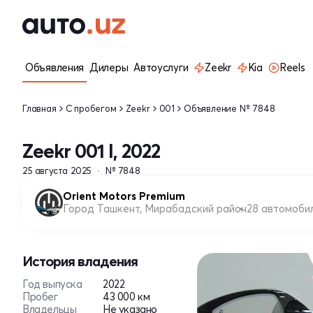
Объявления
Дилеры
Автоуслуги
Zeekr
Kia
Reels
Главная
С пробегом
Zeekr
001
Объявление № 7848
Zeekr 001 I, 2022
25 августа 2025
№ 7848
Orient Motors Premium
Город Ташкент, Мирабадский район
28 автомоби
История владения
Год выпуска
2022
Пробег
43 000 км
Владельцы
Не указано