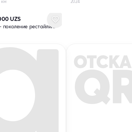
 км
2024
 000
UZS
I - поколение рестайлинг
ОТСКА
Q