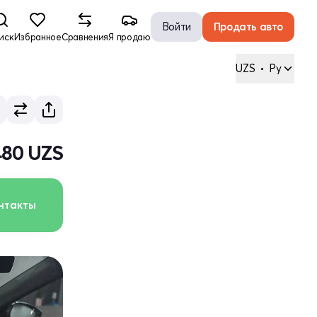
Войти
Продать авто
иск
Избранное
Сравнения
Я продаю
UZS
•
Ру
480 UZS
нтакты