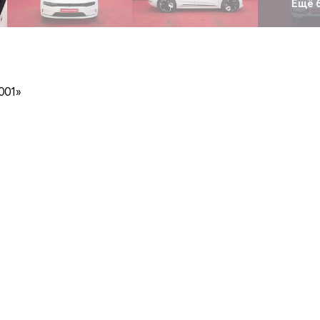
Ещё 
001»