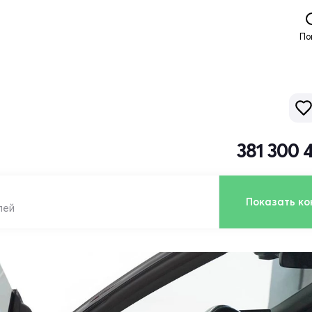
По
381 300 
Показать ко
лей