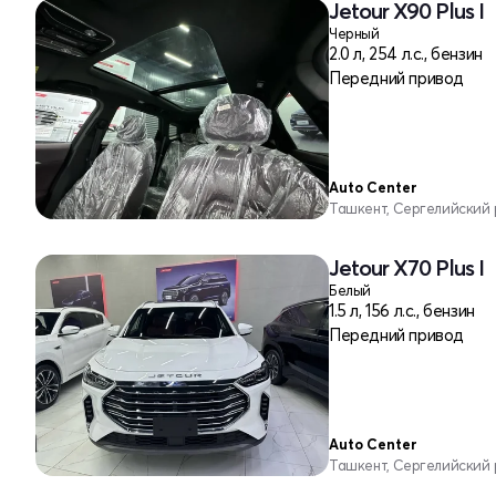
Jetour X90 Plus I
Черный
2.0 л, 254 л.с., бензин
Передний привод
Auto Center
Ташкент, Сергелийский
Jetour X70 Plus I
Белый
1.5 л, 156 л.с., бензин
Передний привод
Auto Center
Ташкент, Сергелийский