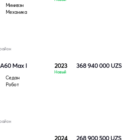
Минивэн
Механика
 район
 A60 Max I
2023
368 940 000
UZS
Новый
Седан
Робот
 район
2024
268 900 500
UZS