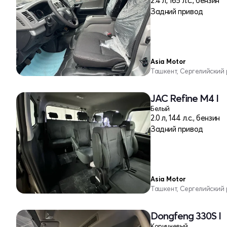
2.4 л, 165 л.с., бензин
Задний привод
Asia Motor
Ташкент, Сергелийский
JAC Refine M4 I
Белый
2.0 л, 144 л.с., бензин
Задний привод
Asia Motor
Ташкент, Сергелийский
Dongfeng 330S I
Коричневый