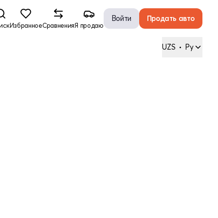
Войти
Продать авто
иск
Избранное
Сравнения
Я продаю
UZS
•
Ру