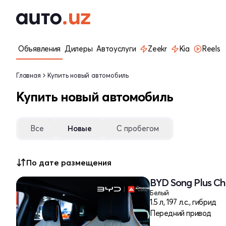
Объявления
Дилеры
Автоуслуги
Zeekr
Kia
Reels
Главная
Купить новый автомобиль
Купить новый автомобиль
Все
Новые
С пробегом
По дате размещения
BYD Song Plus Ch
Белый
1.5 л, 197 л.с., гибрид
Передний привод