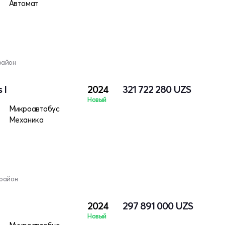
Автомат
район
 I
2024
321 722 280
UZS
Новый
Микроавтобус
Механика
 район
2024
297 891 000
UZS
Новый