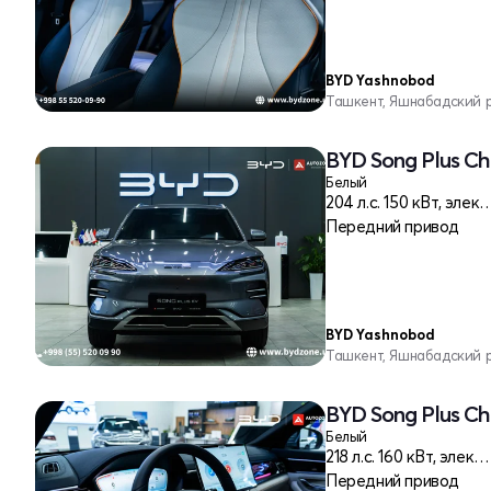
BYD Yashnobod
Ташкент, Яшнабадский 
BYD Song Plus Ch
Белый
204 л.c. 150 кВт,
Передний привод
BYD Yashnobod
Ташкент, Яшнабадский 
BYD Song Plus Ch
Белый
218 л.c. 160 кВт, электро
Передний привод