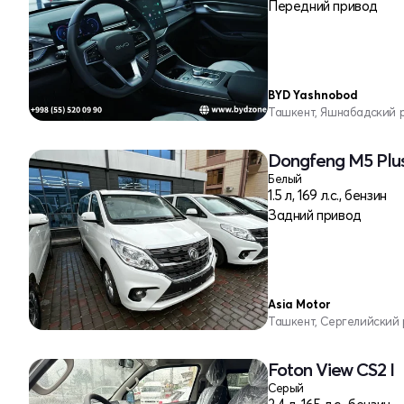
Передний привод
BYD Yashnobod
Ташкент, Яшнабадский 
Dongfeng M5 Plus
Белый
1.5 л, 169 л.с., бензин
Задний привод
Asia Motor
Ташкент, Сергелийский
Foton View CS2 I
Серый