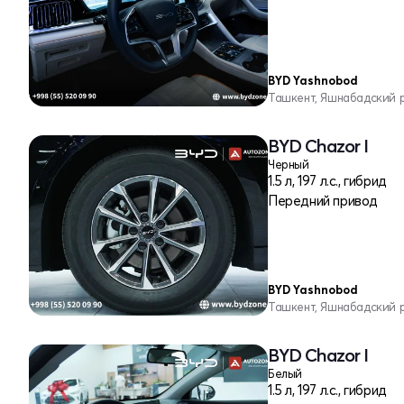
BYD Yashnobod
Ташкент, Яшнабадский 
BYD Chazor I
Черный
1.5 л, 197 л.с., гибрид
Передний привод
BYD Yashnobod
Ташкент, Яшнабадский 
BYD Chazor I
Белый
1.5 л, 197 л.с., гибрид