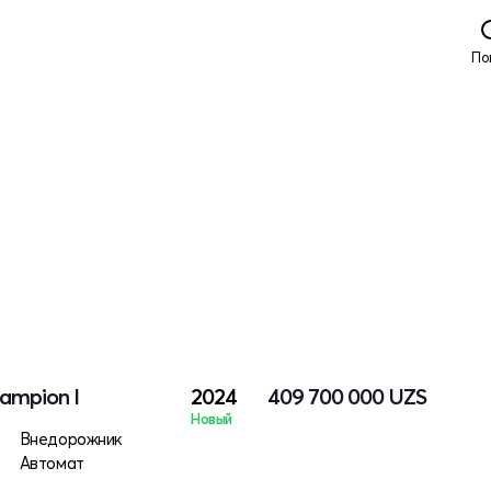
По
ampion I
2024
409 700 000
UZS
Новый
Внедорожник
Автомат