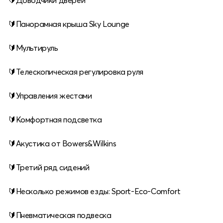
🔰Доводчики дверей
🔰Панорамная крыша Sky Lounge
🔰Мультируль
🔰Телескопическая регулировка руля
🔰Управления жестами
🔰Комфортная подсветка
🔰Акустика от Bowers&Wilkins
🔰Третий ряд сидений
🔰Несколько режимов езды: Sport-Eco-Comfort
🔰Пневматическая подвеска