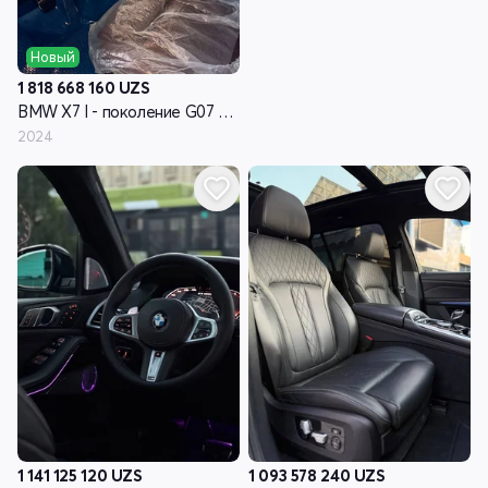
Новый
1 818 668 160
UZS
BMW X7 I - поколение G07 рестайлинг
2024
1 141 125 120
UZS
1 093 578 240
UZS