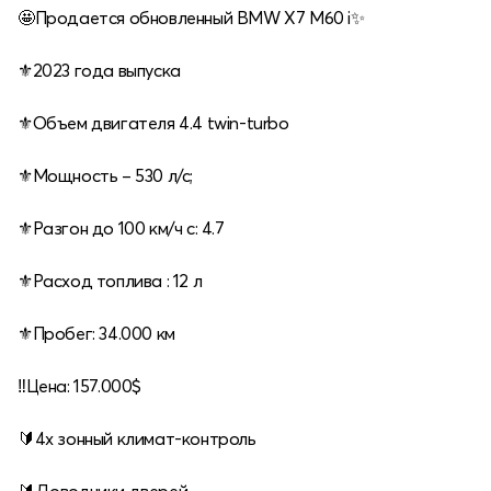
🤩Продается обновленный BMW X7 M60 i✨
⚜️2023 года выпуска
⚜️Объем двигателя 4.4 twin-turbo
⚜️Мощность – 530 л/с;
⚜️Разгон до 100 км/ч с: 4.7
⚜️Расход топлива : 12 л
⚜️Пробег: 34.000 км
‼️Цена: 157.000$
🔰4х зонный климат-контроль