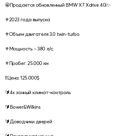
🤩Продается обновленный BMW X7 Xdrive 40i✨
⚜️2023 года выпуска
⚜️Объем двигателя 3.0 twin-turbo
⚜️Мощность – 380 л/с;
⚜️Пробег: 25.000 км
‼️Цена: 125.000$
🔰4х зонный климат-контроль
🔰Bower&Wilkins
🔰Доводчики дверей