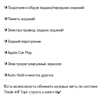
🔰Подогрев и обдув задних/передних сидений
🔰Память сидений
🔰Электро привод задних сидений
🔰Задний парктроник
🔰Apple Car Play
🔰Электрорегулируемые зеркала
🔰Auto Hold и многое другое
❗️Есть возможность обменять на ваше авто, по системе
Trade-in!!! Торг строго у капота!✔️
⠀