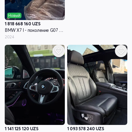
Новый
1 818 668 160
UZS
BMW X7 I - поколение G07 рестайлинг
2024
1 141 125 120
UZS
1 093 578 240
UZS