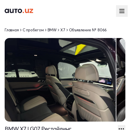
Главная
С пробегом
BMW
X7
Объявление № 8066
BMW X7 I G07 Рестайлинг