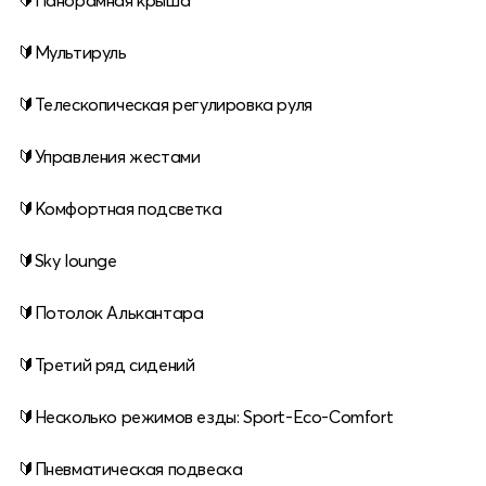
🔰Панорамная крыша
🔰Мультируль
🔰Телескопическая регулировка руля
🔰Управления жестами
🔰Комфортная подсветка
🔰Sky lounge
🔰Потолок Алькантара
🔰Третий ряд сидений
🔰Несколько режимов езды: Sport-Eco-Comfort
🔰Пневматическая подвеска