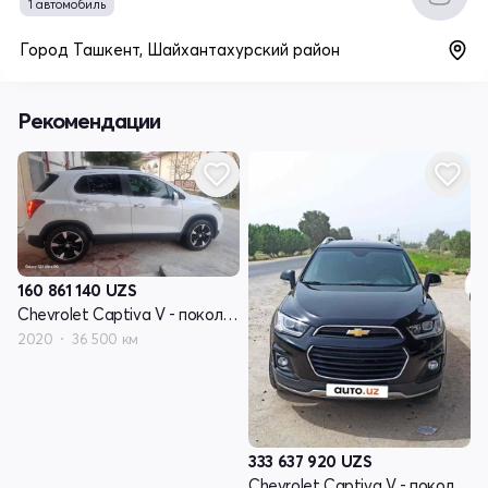
1 автомобиль
Город Ташкент, Шайхантахурский район
Рекомендации
160 861 140
UZS
Chevrolet Captiva V - поколение
2020
36 500 км
333 637 920
UZS
Chevrolet Captiva V - поколение