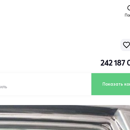
По
242 187 
Показать ко
биль