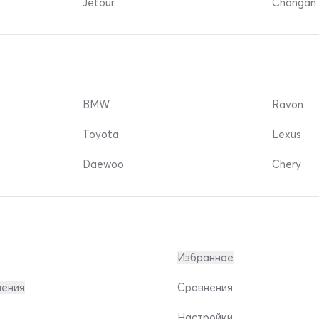
Jetour
Changan 
BMW
Ravon
Toyota
Lexus
Daewoo
Chery
Избранное
ления
Сравнения
Настройки