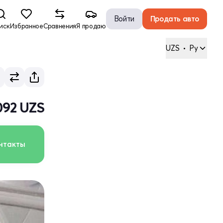
Войти
Продать авто
иск
Избранное
Сравнения
Я продаю
UZS
•
Ру
092 UZS
нтакты