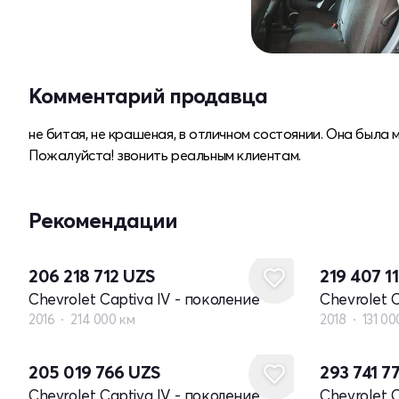
Комментарий продавца
не битая, не крашеная, в отличном состоянии. Она была
Пожалуйста! звонить реальным клиентам.
Рекомендации
206 218 712
UZS
219 407 1
Chevrolet Captiva IV - поколение
Chevrolet 
2016
214 000 км
2018
131 00
205 019 766
UZS
293 741 7
Chevrolet Captiva IV - поколение
Chevrolet 