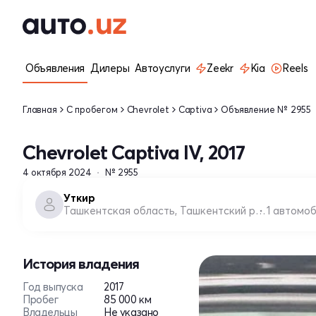
Объявления
Дилеры
Автоуслуги
Zeekr
Kia
Reels
Главная
С пробегом
Chevrolet
Captiva
Объявление № 2955
Chevrolet Captiva IV, 2017
4 октября 2024
№ 2955
Уткир
Ташкентская область, Ташкентский район
1 автомо
История владения
Год выпуска
2017
Пробег
85 000 км
Владельцы
Не указано