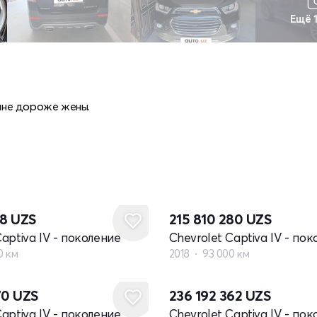
Ещё 
 мне дороже жены.
18
UZS
215 810 280
UZS
Captiva IV - поколение
Chevrolet Captiva IV - по
0 км
2018
93 000 км
70
UZS
236 192 362
UZS
Captiva IV - поколение
Chevrolet Captiva IV - по