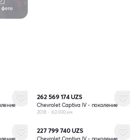
1 фото
262 569 174
UZS
коление
Chevrolet Captiva IV - поколение
2018
63 000 км
227 799 740
UZS
коление
Chevrolet Captiva IV - поколение