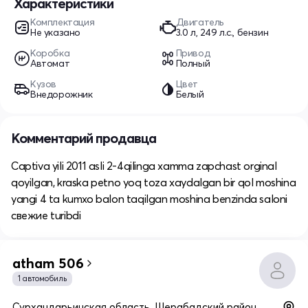
Характеристики
Комплектация
Двигатель
Не указано
3.0 л, 249 л.с., бензин
Коробка
Привод
Автомат
Полный
Кузов
Цвет
Внедорожник
Белый
Комментарий продавца
Captiva yili 2011 asli 2-4qilinga xamma zapchast orginal
qoyilgan, kraska petno yoq toza xaydalgan bir qol moshina
yangi 4 ta kumxo balon taqilgan moshina benzinda saloni
свежие turibdi
atham 506
1 автомобиль
Сурхандарьинская область, Шерабадский район