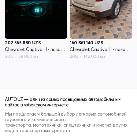
202 565 880
UZS
160 861 140
UZS
Chevrolet Captiva III - поколение
Chevrolet Captiva III - поколение
2013
56 000 км
2013
142 000 км
AUTO.UZ — один из самых посещаемых автомобильных
сайтов в узбекском интернете
Мы предлагаем большой выбор легковых автомобилей,
грузового и коммерческого
транспорта, мототехники, спецтехники и многих других
видов транспортных средств