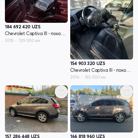
184 692 420
UZS
Chevrolet Captiva III - поколение
2015
129 000 км
154 903 320
UZS
Chevrolet Captiva III - поколение
2014
165 000 км
157 286 448
UZS
166 818 960
UZS