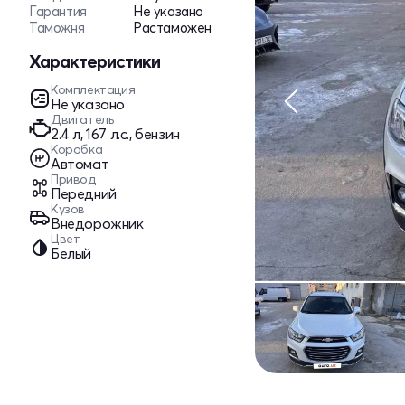
Гарантия
Не указано
Таможня
Растаможен
Характеристики
Комплектация
Не указано
Двигатель
2.4 л, 167 л.с., бензин
Коробка
Автомат
Привод
Передний
Кузов
Внедорожник
Цвет
Белый