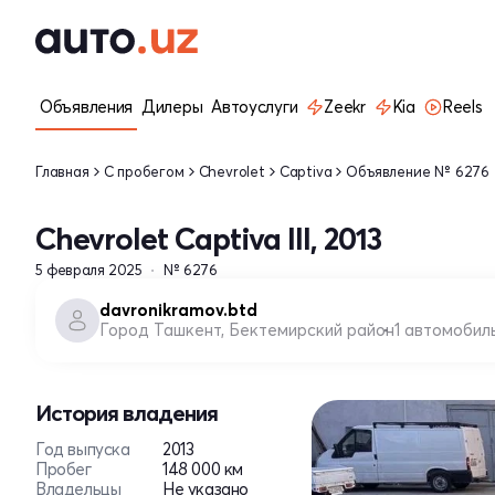
Объявления
Дилеры
Автоуслуги
Zeekr
Kia
Reels
Главная
С пробегом
Chevrolet
Captiva
Объявление № 6276
Chevrolet Captiva III, 2013
5 февраля 2025
№ 6276
davronikramov.btd
Город Ташкент, Бектемирский район
1 автомобил
История владения
Год выпуска
2013
Пробег
148 000 км
Владельцы
Не указано