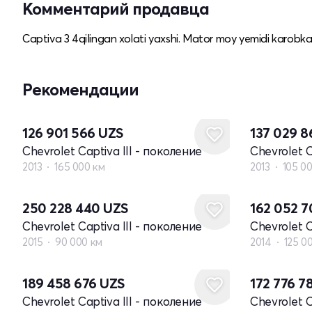
Комментарий продавца
Captiva 3 4qilingan xolati yaxshi. Mator moy yemidi karobka
Рекомендации
126 901 566
UZS
137 029 
Chevrolet Captiva III - поколение
Chevrolet C
2013
165 000 км
2013
105 0
250 228 440
UZS
162 052 
Chevrolet Captiva III - поколение
Chevrolet C
2015
90 000 км
2014
125 0
189 458 676
UZS
172 776 7
Chevrolet Captiva III - поколение
Chevrolet C