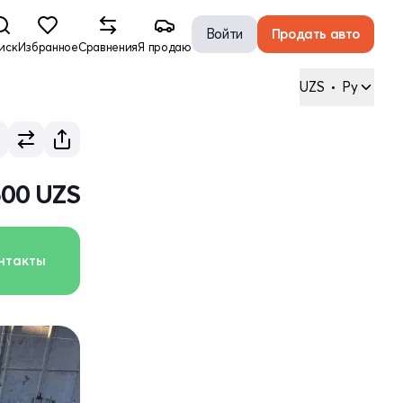
Войти
Продать авто
иск
Избранное
Сравнения
Я продаю
UZS
•
Ру
500 UZS
нтакты