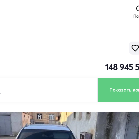
По
148 945 
Показать ко
ь