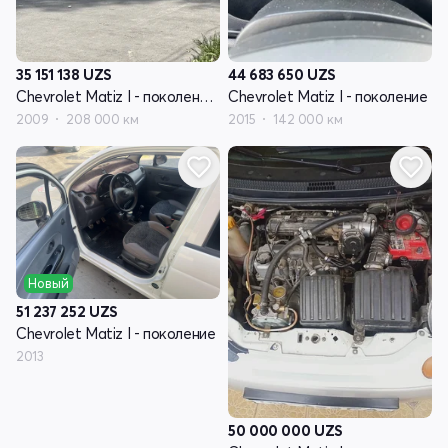
35 151 138
UZS
44 683 650
UZS
Chevrolet Matiz I - поколение рестайлинг
Chevrolet Matiz I - поколение
2009
208 000 км
2015
142 000 км
Новый
51 237 252
UZS
Chevrolet Matiz I - поколение
2013
50 000 000
UZS