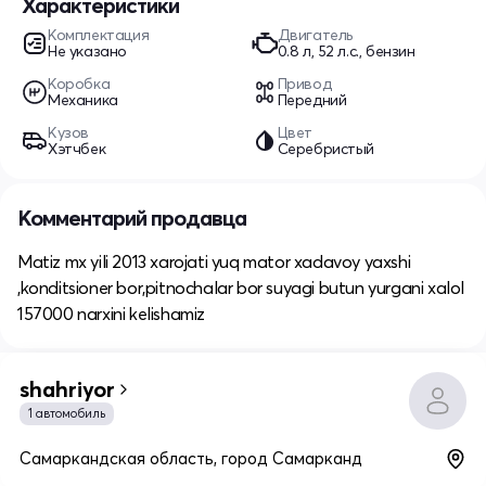
Характеристики
Комплектация
Двигатель
Не указано
0.8 л, 52 л.с., бензин
Коробка
Привод
Механика
Передний
Кузов
Цвет
Хэтчбек
Серебристый
Комментарий продавца
Matiz mx yili 2013 xarojati yuq mator xadavoy yaxshi
,konditsioner bor,pitnochalar bor suyagi butun yurgani xalol
157000 narxini kelishamiz
shahriyor
1 автомобиль
Самаркандская область, город Самарканд