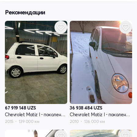
Рекомендации
67 919 148
UZS
36 938 484
UZS
Chevrolet Matiz I - поколение рестайлинг
Chevrolet Matiz I - поколение рестайлинг
2015
139 000 км
2010
136 000 км