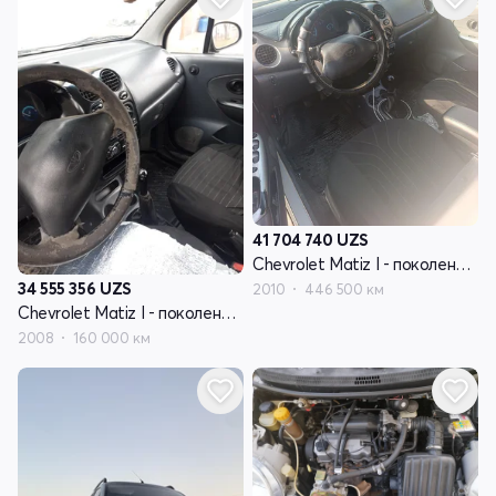
41 704 740
UZS
Chevrolet Matiz I - поколение рестайлинг
34 555 356
UZS
2010
446 500 км
Chevrolet Matiz I - поколение рестайлинг
2008
160 000 км