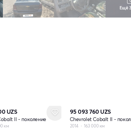
Ещё 
000
UZS
95 093 760
UZS
obalt II - поколение
Chevrolet Cobalt II - поко
00 км
2014
163 000 км