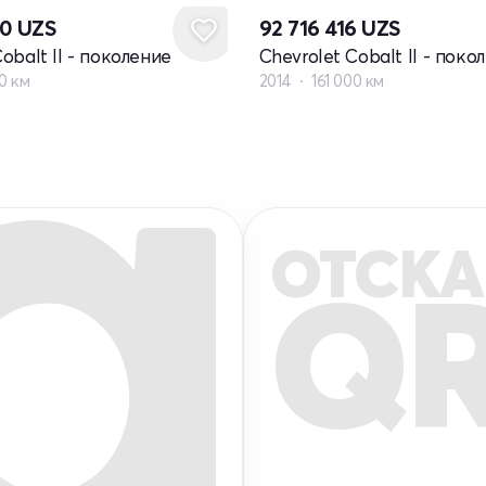
60
UZS
92 716 416
UZS
obalt II - поколение
Chevrolet Cobalt II - поко
0 км
2014
161 000 км
ОТСКА
Q