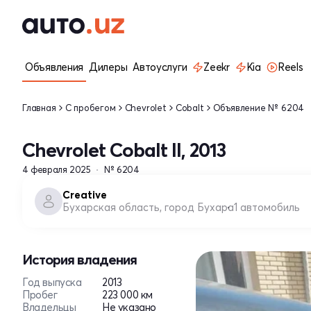
Объявления
Дилеры
Автоуслуги
Zeekr
Kia
Reels
Главная
С пробегом
Chevrolet
Cobalt
Объявление № 6204
Chevrolet Cobalt II, 2013
4 февраля 2025
№ 6204
Creative
Бухарская область, город Бухара
1 автомобиль
История владения
Год выпуска
2013
Пробег
223 000 км
Владельцы
Не указано