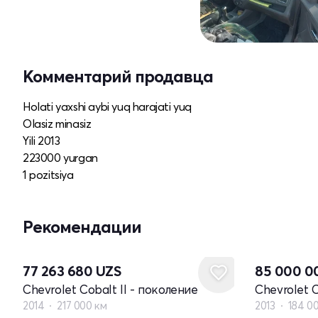
Комментарий продавца
Holati yaxshi aybi yuq harajati yuq
Olasiz minasiz
Yili 2013
223000 yurgan
1 pozitsiya
Рекомендации
77 263 680
UZS
85 000 
Chevrolet Cobalt II - поколение
Chevrolet C
2014
217 000 км
2013
184 0