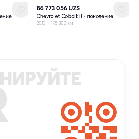
86 773 056
UZS
ление
Chevrolet Cobalt II - поколение
2013
178 300 км
НИРУЙТЕ
R