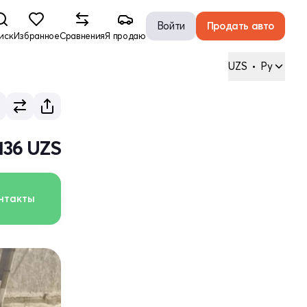
Войти
Продать авто
иск
Избранное
Сравнения
Я продаю
UZS
•
Ру
136 UZS
нтакты