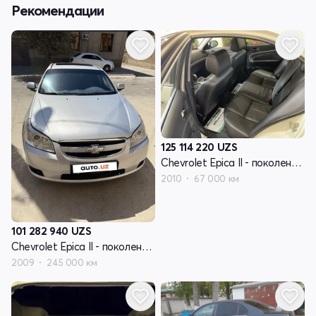
Рекомендации
125 114 220
UZS
Chevrolet Epica II - поколение V250 рестайлинг
2010
67 000 км
101 282 940
UZS
Chevrolet Epica II - поколение V250 рестайлинг
2009
245 000 км