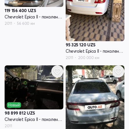
119 156 400
UZS
Chevrolet Epica II - поколение V250 рестайлинг
2011
56 600 км
95 325 120
UZS
Chevrolet Epica II - поколение V250 рестайлинг
2011
200 000 км
Новый
98 899 812
UZS
Chevrolet Epica II - поколение V250 рестайлинг
2011