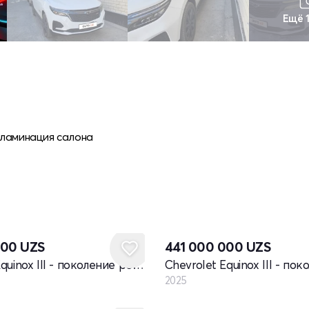
Ещё 
 ламинация салона
Новый
000
UZS
441 000 000
UZS
Chevrolet Equinox III - поколение рестайлинг
2025
Новый