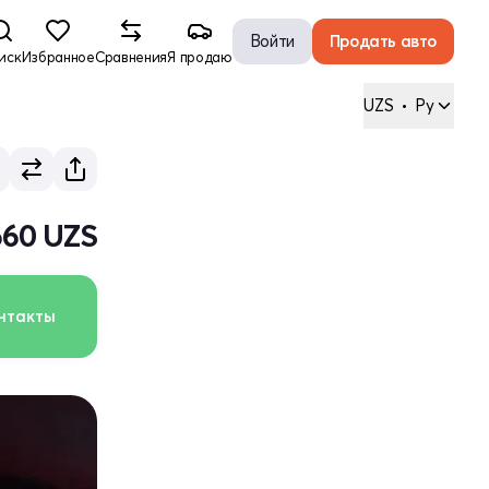
Войти
Продать авто
иск
Избранное
Сравнения
Я продаю
UZS
•
Ру
660 UZS
нтакты