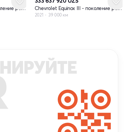
333 637 920
UZS
Chevrolet Equinox III - поколение рестайлинг
Chevrolet Equinox III - поколение рестайлинг
2021
39 000 км
НИРУЙТЕ
R