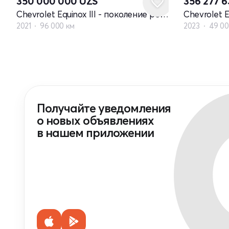
350 000 000
UZS
356 277 
Chevrolet Equinox III - поколение рестайлинг
2021
96 000 км
2023
49 00
Получайте уведомления
о новых объявлениях
в нашем приложении