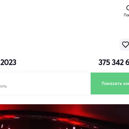
По
 2023
375 342 
Показать ко
биль