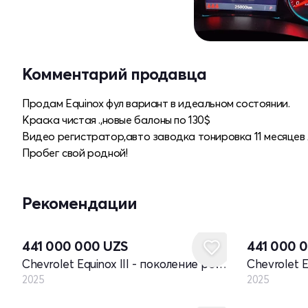
Комментарий продавца
Продам Equinox фул вариант в идеальном состоянии.
Краска чистая .,новые балоны по 130$
Видео регистратор,авто заводка тонировка 11 месяцев
Пробег свой родной!
Рекомендации
Новый
Новый
441 000 000
UZS
441 000 
Chevrolet Equinox III - поколение рестайлинг
2025
2025
Новый
Новый