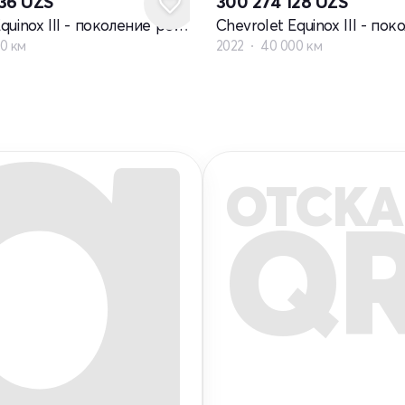
636
UZS
300 274 128
UZS
Chevrolet Equinox III - поколение рестайлинг
0 км
2022
40 000 км
ОТСКА
Q