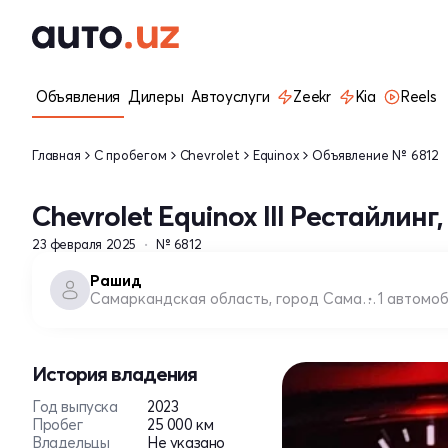
Объявления
Дилеры
Автоуслуги
Zeekr
Kia
Reels
Главная
С пробегом
Chevrolet
Equinox
Объявление № 6812
Chevrolet Equinox III Рестайлинг,
23 февраля 2025
№ 6812
Рашид
Самаркандская область, город Самарканд
1 автомо
История владения
Год выпуска
2023
Пробег
25 000 км
Владельцы
Не указано