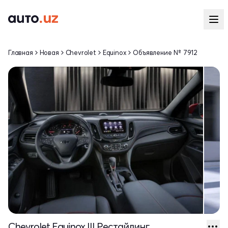
Главная
Новая
Chevrolet
Equinox
Объявление № 7912
Chevrolet Equinox III Рестайлинг