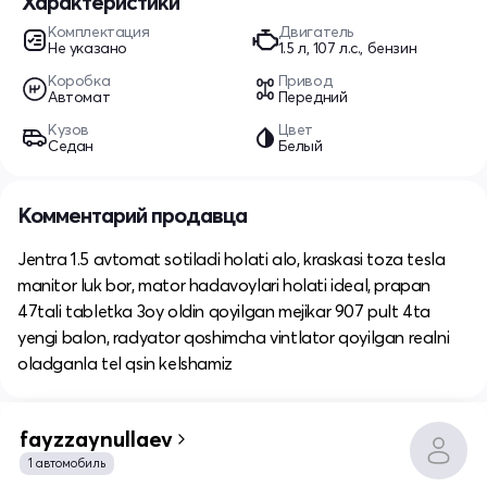
Характеристики
Комплектация
Двигатель
Не указано
1.5 л, 107 л.с., бензин
Коробка
Привод
Автомат
Передний
Кузов
Цвет
Седан
Белый
Комментарий продавца
Jentra 1.5 avtomat sotiladi holati alo, kraskasi toza tesla
manitor luk bor, mator hadavoylari holati ideal, prapan
47tali tabletka 3oy oldin qoyilgan mejikar 907 pult 4ta
yengi balon, radyator qoshimcha vintlator qoyilgan realni
oladganla tel qsin kelshamiz
fayzzaynullaev
1 автомобиль