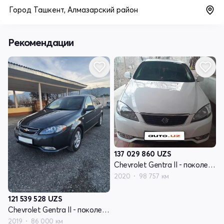
Город Ташкент, Алмазарский район
Рекомендации
137 029 860
UZS
Chevrolet Gentra II - поколение
2020
98 757 км
121 539 528
UZS
Chevrolet Gentra II - поколение
2019
86 000 км