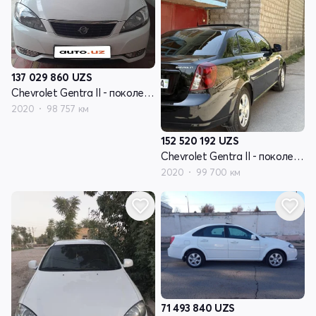
137 029 860
UZS
Chevrolet Gentra II - поколение
2020
98 757 км
152 520 192
UZS
Chevrolet Gentra II - поколение
2020
99 700 км
71 493 840
UZS