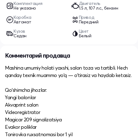
Комплектация
Двигатель
Не указано
1.5 л, 107 л.с., бензин
Коробка
Привод
Автомат
Передний
Кузов
Цвет
Седан
Белый
Комментарий продавца
Mashina umumiy holati yaxshi, salon toza va tartibli. Hech
qanday texnik muammo yo‘q — o‘tirasiz va haydab ketasiz.
Qo‘shimcha jihozlar:
Yangi balonlar
Akvaprint salon
Videoregistrator
Magicar 209 signalizatsiya
Evakor poliklar
Tonirovka ruxsatnomasi bor 1 yil