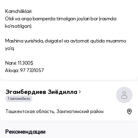
Kamchiliklari:
Oldi va orqa bamperda tirnalgan joylari bor (rasmda
ko‘rsatilgan).
Mashina yurishida, dvigatel va avtomat qutida muammo
yo‘q.
Narxi: 11.300$
Aloqa: 97 7331057
Эгамбердиев Зиёдилла
1 автомобиль
Ташкентская область, Зангиатинский район
Рекомендации