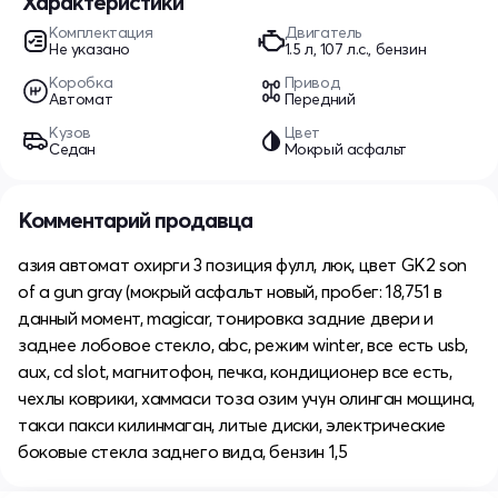
Характеристики
Комплектация
Двигатель
Не указано
1.5 л, 107 л.с., бензин
Коробка
Привод
Автомат
Передний
Кузов
Цвет
Седан
Мокрый асфальт
Комментарий продавца
азия автомат охирги 3 позиция фулл, люк, цвет GK2 son
of a gun gray (мокрый асфальт новый, пробег: 18,751 в
данный момент, magicar, тонировка задние двери и
заднее лобовое стекло, abc, режим winter, все есть usb,
aux, cd slot, магнитофон, печка, кондиционер все есть,
чехлы коврики, хаммаси тоза озим учун олинган мощина,
такси пакси килинмаган, литые диски, электрические
боковые стекла заднего вида, бензин 1,5