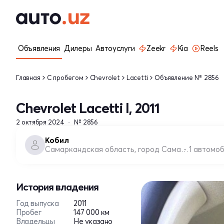
Объявления
Дилеры
Автоуслуги
Zeekr
Kia
Reels
Главная
С пробегом
Chevrolet
Lacetti
Объявление № 2856
Chevrolet Lacetti I, 2011
2 октября 2024
№ 2856
Кобил
Самаркандская область, город Самарканд
1 автомо
История владения
Год выпуска
2011
Пробег
147 000 км
Владельцы
Не указано