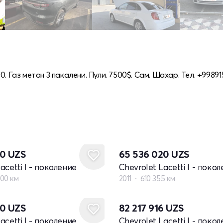
. Газ метан 3 пакалени. Пули. 7500$. Сам. Шахар. Тел. +9989
80
UZS
65 536 020
UZS
acetti I - поколение
Chevrolet Lacetti I - поко
000 км
2011
610 355 км
00
UZS
82 217 916
UZS
acetti I - поколение
Chevrolet Lacetti I - поко