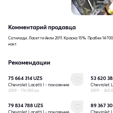
Комментарий продавца
Сотилади. Ласетти йили 2011. Краска 15%. Прабек 147000
нахт.
Рекомендации
75 664 314
UZS
53 620 3
Chevrolet Lacetti I - поколение
Chevrolet L
2009
176 000 км
2009
260 
79 834 788
UZS
89 367 3
Chevrolet Lacetti I - поколение
Chevrolet L