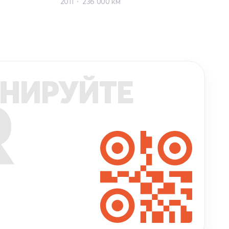
2011
236 000 км
НИРУЙТЕ
R