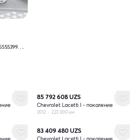
15555399….
85 792 608
UZS
ление
Chevrolet Lacetti I - поколение
2012
223 000 км
83 409 480
UZS
ление
Chevrolet Lacetti I - поколение