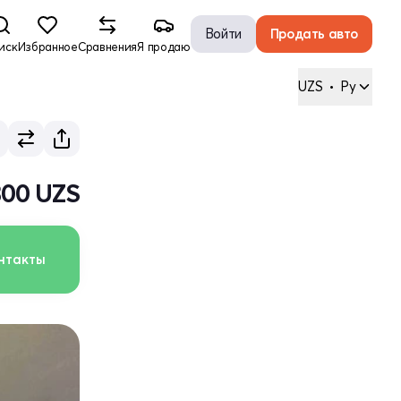
Войти
Продать авто
иск
Избранное
Сравнения
Я продаю
UZS
•
Ру
300 UZS
нтакты