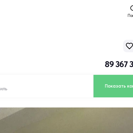
По
89 367 
Показать ко
биль