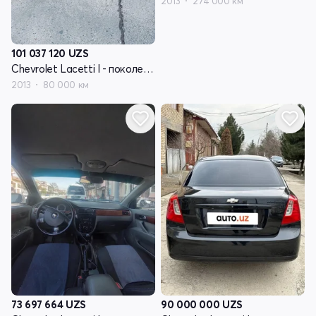
2013
274 000 км
101 037 120
UZS
Chevrolet Lacetti I - поколение
2013
80 000 км
73 697 664
UZS
90 000 000
UZS