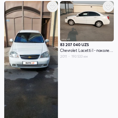
83 207 040
UZS
Chevrolet Lacetti I - поколение
2011
193 533 км