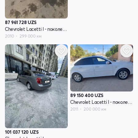
87 961 728
UZS
Chevrolet Lacetti I - поколение
2010
299 000 км
89 150 400
UZS
Chevrolet Lacetti I - поколение
2011
200 000 км
101 037 120
UZS