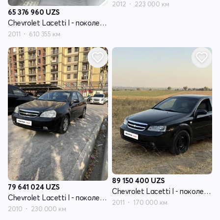
2012
223 000 км
65 376 960
UZS
Chevrolet Lacetti I - поколение
2011
610 355 км
89 150 400
UZS
79 641 024
UZS
Chevrolet Lacetti I - поколение
Chevrolet Lacetti I - поколение
2011
170 000 км
2010
230 000 км