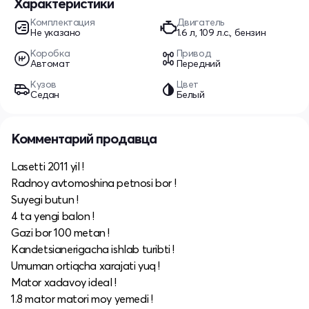
Характеристики
Комплектация
Двигатель
Не указано
1.6 л, 109 л.с., бензин
Коробка
Привод
Автомат
Передний
Кузов
Цвет
Седан
Белый
Комментарий продавца
Lasetti 2011 yil !
Radnoy avtomoshina petnosi bor !
Suyegi butun !
4 ta yengi balon !
Gazi bor 100 metan !
Kandetsianerigacha ishlab turibti !
Umuman ortiqcha xarajati yuq !
Mator xadavoy ideal !
1.8 mator matori moy yemedi !