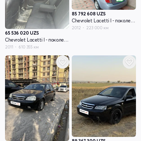
85 792 608
UZS
Chevrolet Lacetti I - поколение
2012
223 000 км
65 536 020
UZS
Chevrolet Lacetti I - поколение
2011
610 355 км
89 367 300
UZS