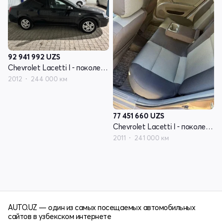
92 941 992
UZS
Chevrolet Lacetti I - поколение
2012
244 000 км
77 451 660
UZS
Chevrolet Lacetti I - поколение
2011
241 000 км
AUTO.UZ — один из самых посещаемых автомобильных
сайтов в узбекском интернете