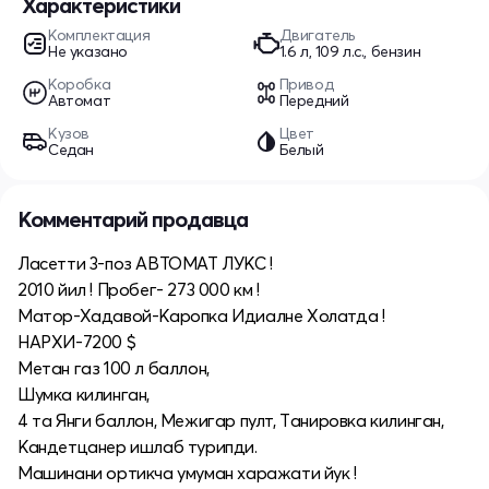
Характеристики
Комплектация
Двигатель
Не указано
1.6 л, 109 л.с., бензин
Коробка
Привод
Автомат
Передний
Кузов
Цвет
Седан
Белый
Комментарий продавца
Ласетти 3-поз АВТОМАТ ЛУКС !
2010 йил ! Пробег- 273 000 км !
Матор-Хадавой-Каропка Идиалнe Холатда !
НАРХИ-7200 $
Метан газ 100 л баллон,
Шумка килинган,
4 та Янги баллон, Межигар пулт, Tанировка килинган,
Кандетцанер ишлаб турипди.
Машинани ортикча умуман харажати йук !