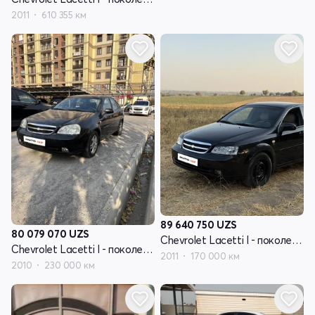
2011
610 355 км
89 640 750
UZS
80 079 070
UZS
Chevrolet Lacetti I - поколение
Chevrolet Lacetti I - поколение
2011
170 000 км
2010
230 000 км