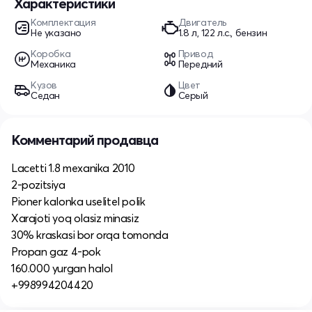
Характеристики
Комплектация
Двигатель
Не указано
1.8 л, 122 л.с., бензин
Коробка
Привод
Механика
Передний
Кузов
Цвет
Седан
Серый
Комментарий продавца
Lacetti 1.8 mexanika 2010
2-pozitsiya
Pioner kalonka uselitel polik
Xarajoti yoq olasiz minasiz
30% kraskasi bor orqa tomonda
Propan gaz 4-pok
160.000 yurgan halol
+998994204420