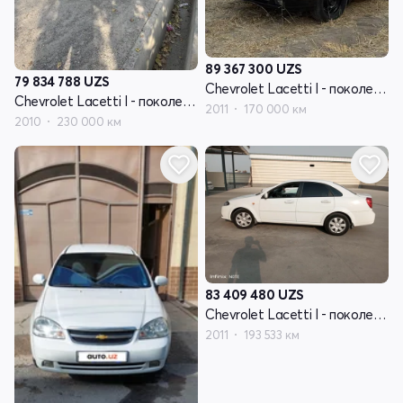
89 367 300
UZS
79 834 788
UZS
Chevrolet Lacetti I - поколение
Chevrolet Lacetti I - поколение
2011
170 000 км
2010
230 000 км
83 409 480
UZS
Chevrolet Lacetti I - поколение
2011
193 533 км