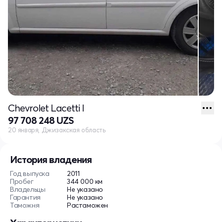
Chevrolet Lacetti I
97 708 248 UZS
20 января, Джизакская область
История владения
Год выпуска
2011
Пробег
344 000 км
Владельцы
Не указано
Гарантия
Не указано
Таможня
Растаможен