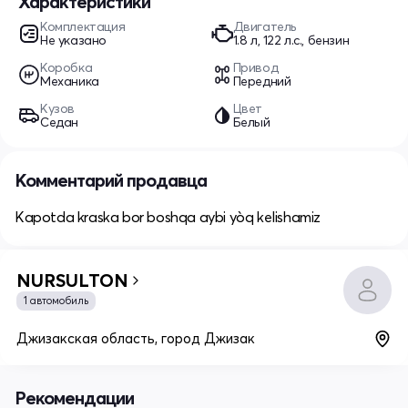
Характеристики
Комплектация
Двигатель
Не указано
1.8 л, 122 л.с., бензин
Коробка
Привод
Механика
Передний
Кузов
Цвет
Седан
Белый
Комментарий продавца
Kapotda kraska bor boshqa aybi yòq kelishamiz
NURSULTON
1 автомобиль
Джизакская область, город Джизак
Рекомендации