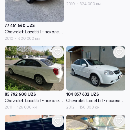
2010
324 000 км
77 451 660
UZS
Chevrolet Lacetti I - поколение
2010
600 000 км
85 792 608
UZS
104 857 632
UZS
Chevrolet Lacetti I - поколение
Chevrolet Lacetti I - поколение
2011
126 000 км
2012
150 000 км