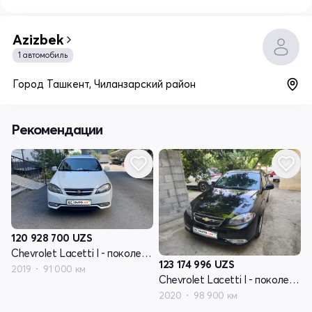
Azizbek
1 автомобиль
Город Ташкент, Чиланзарский район
Рекомендации
120 928 700
UZS
Chevrolet Lacetti I - поколение рестайлинг
123 174 996
UZS
2019
91 000 км
Chevrolet Lacetti I - поколение рестайлинг
2020
98 900 км