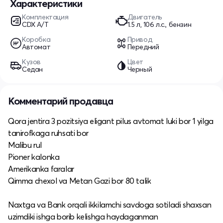
Характеристики
Комплектация
Двигатель
CDX A/T
1.5 л, 106 л.с., бензин
Коробка
Привод
Автомат
Передний
Кузов
Цвет
Седан
Черный
Комментарий продавца
Qora jentira 3 pozitsiya eligant pilus avtomat luki bor 1 yilga
tanirofkaga ruhsati bor
Malibu rul
Pioner kalonka
Amerikanka faralar
Qimma chexol va Metan Gazi bor 80 talik
Naxtga va Bank orqali ikkilamchi savdoga sotiladi shaxsan
uzimdiki ishga borib kelishga haydaganman