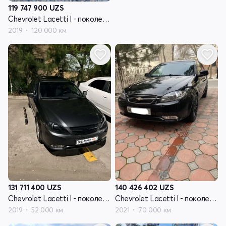
119 747 900
UZS
Chevrolet Lacetti I - поколение рестайлинг
2019
120 000 км
131 711 400
UZS
140 426 402
UZS
Chevrolet Lacetti I - поколение рестайлинг
Chevrolet Lacetti I - поколение рестайлинг
2019
52 000 км
2021
70 000 км