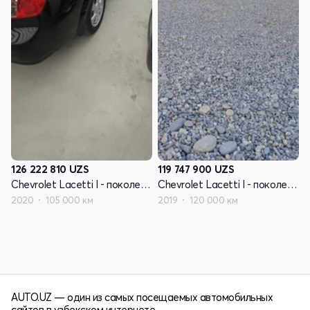
126 222 810
UZS
119 747 900
UZS
Chevrolet Lacetti I - поколение рестайлинг
Chevrolet Lacetti I - поколение рестайлинг
2020
105 000 км
2019
120 000 км
AUTO.UZ — один из самых посещаемых автомобильных
сайтов в узбекском интернете