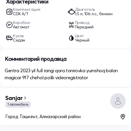
Характеристики
Комплектация
Двигатель
CDX A/T
1.5 л, 106 л.с., бензин
Коробка
Привод
Автомат
Передний
Кузов
Цвет
Седан
Черный
Комментарий продавца
Gentra 2023 yil full rangi qora tonirovka yumshoq balon
magicar 917 chehol polik videoregistrator
Sanjar
1 автомобиль
Город Ташкент, Алмазарский район