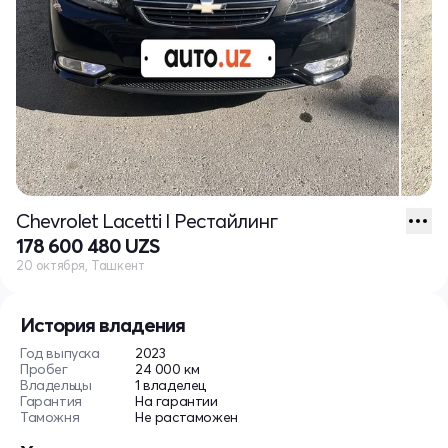
Chevrolet Lacetti I Рестайлинг
178 600 480 UZS
20 октября, Ташкент
История владения
Год выпуска
2023
Пробег
24 000 км
Владельцы
1 владелец
Гарантия
На гарантии
Таможня
Не растаможен