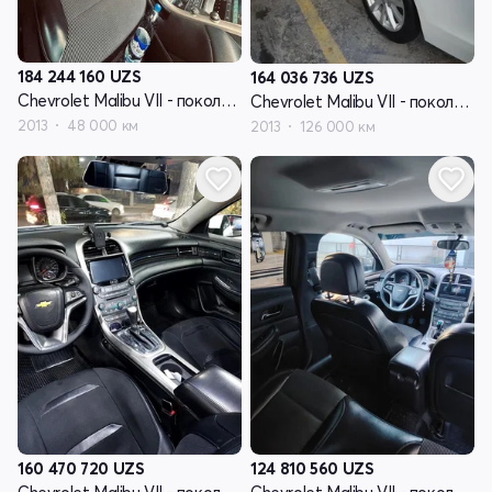
184 244 160
UZS
164 036 736
UZS
Chevrolet Malibu VII - поколение
Chevrolet Malibu VII - поколение
2013
48 000 км
2013
126 000 км
160 470 720
UZS
124 810 560
UZS