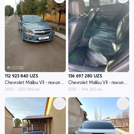
112 923 840
UZS
136 697 280
UZS
Chevrolet Malibu VII - поколение
Chevrolet Malibu VII - поколение
2013
250 000 км
2013
194 243 км