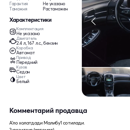
Гарантия
Не указано
Таможня
Растаможен
Характеристики
Комплектация
Не указано
Двигатель
2.4 л, 167 л.с., бензин
Коробка
Автомат
Привод
Передний
Кузов
Седан
Цвет
Белый
Комментарий продавца
А'ло холатдади Малибу1 сотилади.
3-позитсия (автомат)