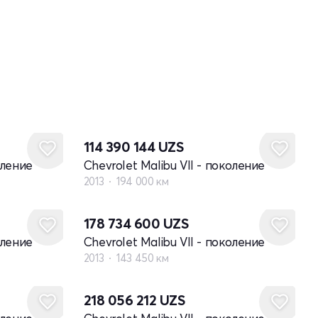
114 390 144
UZS
оление
Chevrolet Malibu VII - поколение
2013
194 000 км
178 734 600
UZS
оление
Chevrolet Malibu VII - поколение
2013
143 450 км
218 056 212
UZS