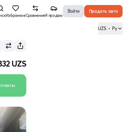
Войти
Продать авто
иск
Избранное
Сравнения
Я продаю
UZS
•
Ру
832 UZS
нтакты