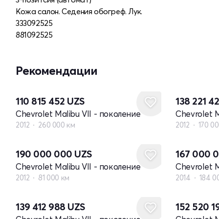
Кожа салон. Седения обогреф. Лук.
333092525
881092525
Рекомендации
110 815 452
UZS
138 221 4
Chevrolet Malibu VII - поколение
Chevrolet M
2012
260 000 км
2012
170 0
190 000 000
UZS
167 000 
Chevrolet Malibu VII - поколение
Chevrolet M
2012
81 000 км
2014
184 0
139 412 988
UZS
152 520 1