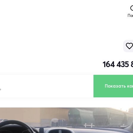
По
164 435 
Показать ко
ь