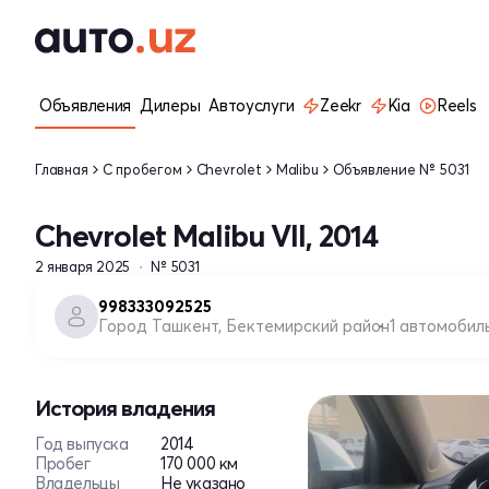
Объявления
Дилеры
Автоуслуги
Zeekr
Kia
Reels
Главная
С пробегом
Chevrolet
Malibu
Объявление № 5031
Chevrolet Malibu VII, 2014
2 января 2025
№ 5031
998333092525
Город Ташкент, Бектемирский район
1 автомобил
История владения
Год выпуска
2014
Пробег
170 000 км
Владельцы
Не указано