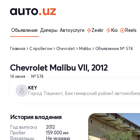
Объявления
Дилеры
Автоуслуги
Zeekr
Kia
Reels
Главная
С пробегом
Chevrolet
Malibu
Объявление № 574
Chevrolet Malibu VII, 2012
14 июня
№ 574
KEY
Город Ташкент, Бектемирский район
1 автомобил
История владения
Год выпуска
2012
Пробег
159 000 км
Владельцы
Не указано