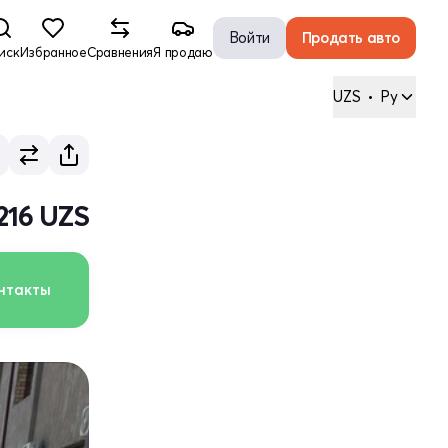
Войти
Продать авто
иск
Избранное
Сравнения
Я продаю
UZS
•
Ру
 216 UZS
нтакты