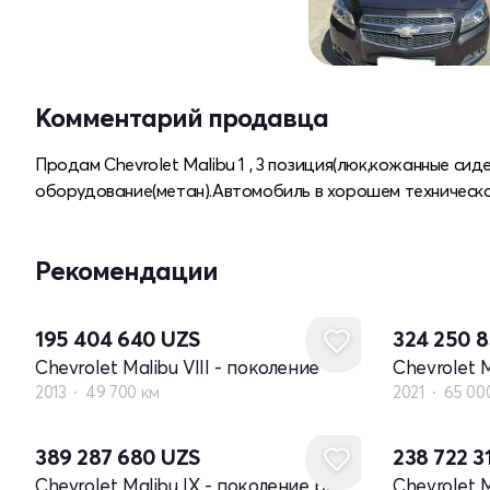
Комментарий продавца
Продам Chevrolet Malibu 1 , 3 позиция(люк,кожанные сид
оборудование(метан).Автомобиль в хорошем техническом
Рекомендации
195 404 640
UZS
324 250 
Chevrolet Malibu VIII - поколение
2013
49 700 км
2021
65 00
389 287 680
UZS
238 722 3
Chevrolet Malibu IX - поколение рестайлинг
Chevrolet 