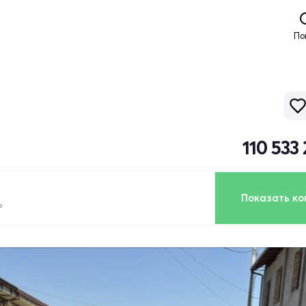
По
110 533
Показать ко
ь