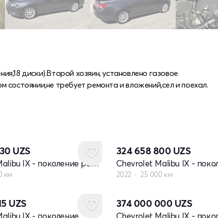
ения,18 диски).Второй хозяин, установлено газовое
 состоянии,не требует ремонта и вложений,сел и поехал.
830
UZS
324 658 800
UZS
Chevrolet Malibu IX - поколение рестайлинг
0 км
2022
25 000 км
15
UZS
374 000 000
UZS
Malibu IX - поколение