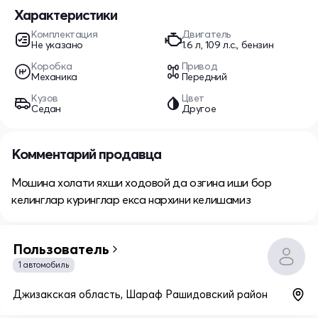
Характеристики
Комплектация
Двигатель
Не указано
1.6 л, 109 л.с., бензин
Коробка
Привод
Механика
Передний
Кузов
Цвет
Седан
Другое
Комментарий продавца
Мошина холати яхши ходовой да озгина иши бор
келинглар куринглар екса нархини келишамиз
Пользователь
1 автомобиль
Джизакская область, Шараф Рашидовский район