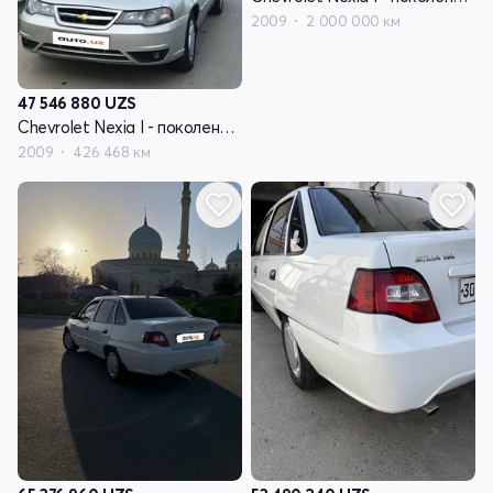
2009
2 000 000 км
47 546 880
UZS
Chevrolet Nexia I - поколение рестайлинг
2009
426 468 км