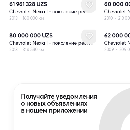
61 961 328
UZS
60 000 
Chevrolet Nexia I - поколение рестайлинг
2013
160 000 км
2010
213 0
80 000 000
UZS
62 000 0
Chevrolet Nexia I - поколение рестайлинг
2013
314 580 км
2009
209 
Получайте уведомления
о новых объявлениях
в нашем приложении