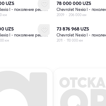
000
UZS
78 000 000
UZS
Chevrolet Nexia I - поколение рестайлинг
00 км
2009
206 000 км
00
UZS
73 876 968
UZS
Chevrolet Nexia I - поколение рестайлинг
000 км
2011
110 000 км
ОТСКА
Q