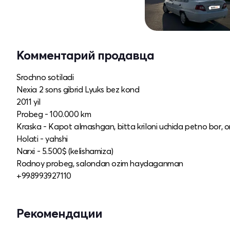
Комментарий продавца
Srochno sotiladi
Nexia 2 sons gibrid Lyuks bez kond
2011 yil
Probeg - 100.000 km
Kraska - Kapot almashgan, bitta kriloni uchida petno bor, o
Holati - yahshi
Narxi - 5.500$ (kelishamiza)
Rodnoy probeg, salondan ozim haydaganman
+998993927110
Рекомендации
Новый