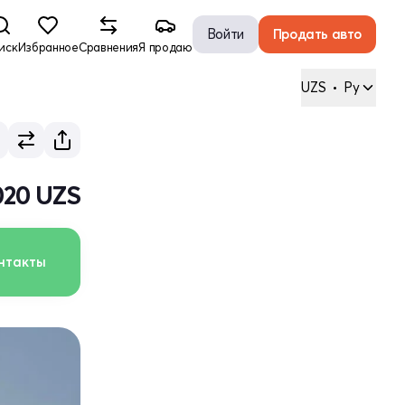
Войти
Продать авто
иск
Избранное
Сравнения
Я продаю
UZS
•
Ру
020 UZS
нтакты