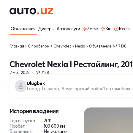
Объявления
Дилеры
Автоуслуги
Zeekr
Kia
Reels
Главная
С пробегом
Chevrolet
Nexia
Объявление № 7138
Chevrolet Nexia I Рестайлинг, 201
2 мая 2025
№ 7138
Ulugbek
Город Ташкент, Алмазарский район
1 автомобиль
История владения
Год выпуска
2011
Пробег
100 600 км
Владельцы
Не указано