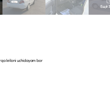
Ещё 
rqa kriloni uchidayam bor