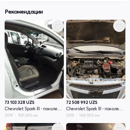
Рекомендации
73 103 328
UZS
72 508 992
UZS
Chevrolet Spark III - поколение
Chevrolet Spark III - поколение
2019
159 000 км
2015
148 000 км