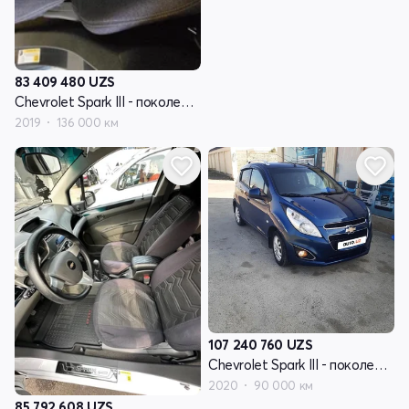
83 409 480
UZS
Chevrolet Spark III - поколение
2019
136 000 км
107 240 760
UZS
Chevrolet Spark III - поколение
2020
90 000 км
85 792 608
UZS