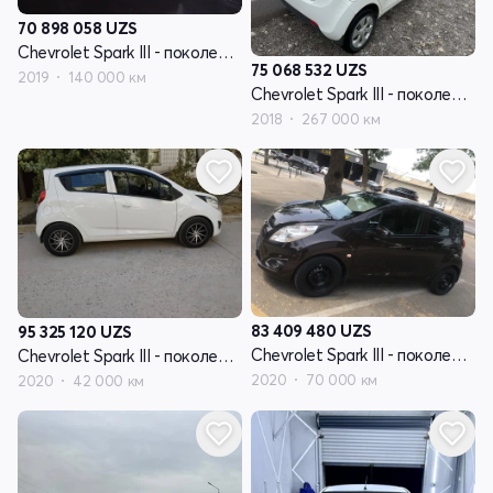
70 898 058
UZS
Chevrolet Spark III - поколение
75 068 532
UZS
2019
140 000 км
Chevrolet Spark III - поколение
2018
267 000 км
83 409 480
UZS
95 325 120
UZS
Chevrolet Spark III - поколение
Chevrolet Spark III - поколение
2020
70 000 км
2020
42 000 км