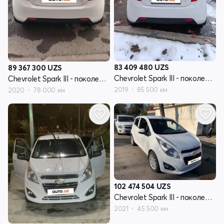
83 409 480
UZS
89 367 300
UZS
Chevrolet Spark III - поколение
Chevrolet Spark III - поколение
2019
85 500 км
2020
78 000 км
102 474 504
UZS
Chevrolet Spark III - поколение
2021
45 500 км