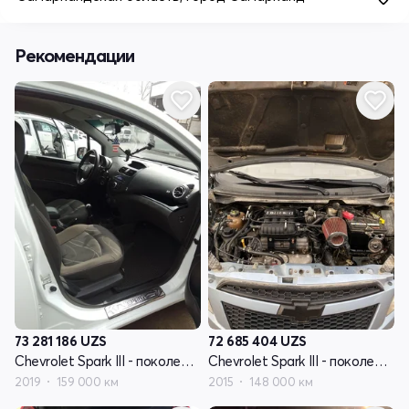
Рекомендации
73 281 186
UZS
72 685 404
UZS
Chevrolet Spark III - поколение
Chevrolet Spark III - поколение
2019
159 000 км
2015
148 000 км