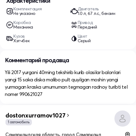
Характеристики
Комплектация
Двигатель
Не указано
1.0 л, 67 л.с., бензин
Коробка
Привод
Механика
Передний
Кузов
Цвет
Хэтчбек
Серый
Комментарий продавца
Yili 2017 yurgani 40ming tekshirib kurib olasilar balonlari
yangi 15 saka diska malibo pult quyilgan moshin yangi
yurmagan kraska umumuman tegmagan radnoy turibti tel
nomer 990621027
dostonxurramov1027
1 автомобиль
Самаркандская область, город Самарканд