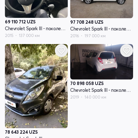
69 110 712
UZS
97 708 248
UZS
Chevrolet Spark III - поколение
Chevrolet Spark III - поколение
2015
137 000 км
2016
197 000 км
70 898 058
UZS
Chevrolet Spark III - поколение
2019
140 000 км
78 643 224
UZS