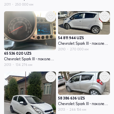
2011
250 000 км
54 811 944
UZS
Chevrolet Spark III - поколение
2010
270 000 км
65 536 020
UZS
Chevrolet Spark III - поколение
2013
134 276 км
58 386 636
UZS
Chevrolet Spark III - поколение
2013
246 156 км