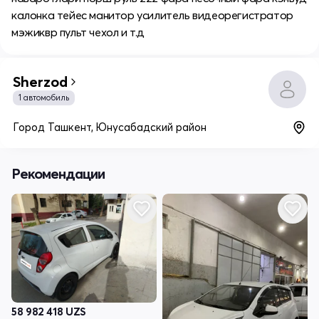
калонка тейес манитор усилитель видеорегистратор
мэжиквр пульт чехол и т.д
Sherzod
1 автомобиль
Город Ташкент, Юнусабадский район
Рекомендации
58 982 418
UZS