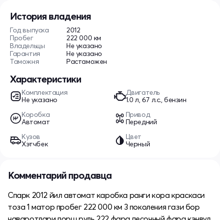
История владения
Год выпуска
2012
Пробег
222 000 км
Владельцы
Не указано
Гарантия
Не указано
Таможня
Растаможен
Характеристики
Комплектация
Двигатель
Не указано
1.0 л, 67 л.с., бензин
Коробка
Привод
Автомат
Передний
Кузов
Цвет
Хэтчбек
Черный
Комментарий продавца
Спарк 2012 йил автомат каробка ранги кора краскаси
тоза 1 матор пробег 222 000 км 3 поколения гази бор
наваротлари порш руль 222 фара песочный фара кэнвуд