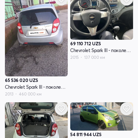
69 110 712
UZS
Chevrolet Spark III - поколение
2015
137 000 км
65 536 020
UZS
Chevrolet Spark III - поколение
2013
460 000 км
54 811 944
UZS