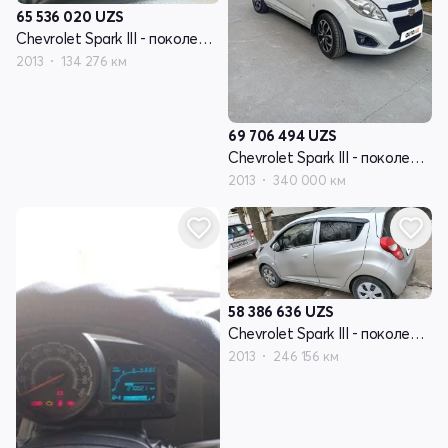
65 536 020
UZS
Chevrolet Spark III - поколение
2013
134 276 км
69 706 494
UZS
Chevrolet Spark III - поколение
2013
340 000 км
58 386 636
UZS
Chevrolet Spark III - поколение
2013
246 156 км