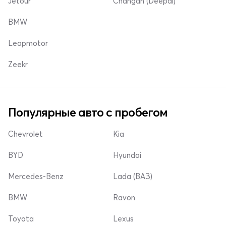
Jetour
Changan (Deepal)
BMW
Leapmotor
Zeekr
Популярные авто с пробегом
Chevrolet
Kia
BYD
Hyundai
Mercedes-Benz
Lada (ВАЗ)
BMW
Ravon
Toyota
Lexus